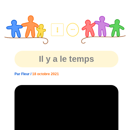
Aller
au
contenu
...
Il y a le temps
Par
Fleur
/
18 octobre 2021