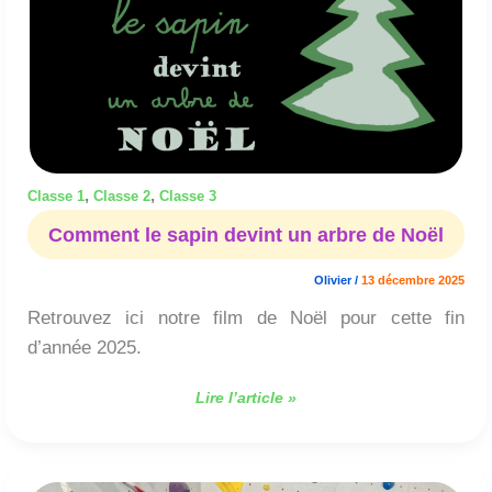
devint
un
arbre
de
Noël
,
,
Classe 1
Classe 2
Classe 3
Comment le sapin devint un arbre de Noël
Olivier
/
13 décembre 2025
Retrouvez ici notre film de Noël pour cette fin
d’année 2025.
Lire l’article »
Les