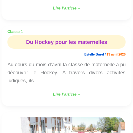
Lire l’article »
Classe 1
Du
Hockey
Du Hockey pour les maternelles
pour
les
Estelle Burel
/
13 avril 2026
maternelles
Au cours du mois d’avril la classe de maternelle a pu
découvrir le Hockey. A travers divers activités
ludiques, ils
Lire l’article »
Du
Tchoukball
pour