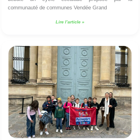
communauté de communes Vendée Grand
Lire l’article »
Les
CM1-
CM2
à
l’Assemblée
nationale