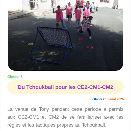
les
CE2-
CM1-
CM2
Classe 3
Du Tchoukball pour les CE2-CM1-CM2
Olivier
/
13 avril 2026
La venue de Tony pendant cette période a permis
aux CE2-CM1 et CM2 de se familiariser avec les
règles et les tactiques propres au Tchoukball.