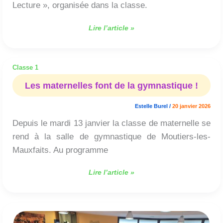
Lecture », organisée dans la classe.
Lire l’article »
Classe 1
Les
maternelles
Les maternelles font de la gymnastique !
font
de
Estelle Burel
/
20 janvier 2026
la
Depuis le mardi 13 janvier la classe de maternelle se
gymnastique
!
rend à la salle de gymnastique de Moutiers-les-
Mauxfaits. Au programme
Lire l’article »
Notre