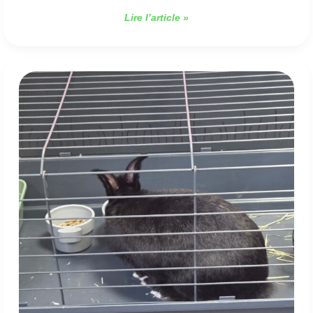
Lire l’article »
Du
livre
à
la
réalité