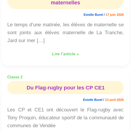
maternelles
pour
les
Estelle Burel
/
17 juin 2026
maternelles
Le temps d’une matinée, les élèves de maternelle se
sont joints aux élèves maternelle de La Tranche,
Jard sur mer […]
Lire l’article »
Classe 2
Du
Flag-
Du Flag-rugby pour les CP CE1
rugby
pour
Estelle Burel
/
13 avril 2026
les
Les CP et CE1 ont découvert le Flag-rugby avec
CP
CE1
Tony Proquin, éducateur sportif de la communauté de
communes de Vendée