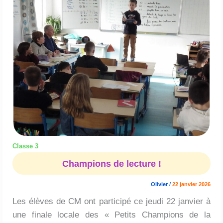
de
lecture
!
Classe 3
Champions de lecture !
Olivier
/
22 janvier 2026
Les élèves de CM ont participé ce jeudi 22 janvier à
une finale locale des « Petits Champions de la