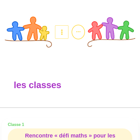
Aller
au
contenu
...
les classes
Classe 1
Rencontre
« défi
Rencontre « défi maths » pour les
maths »