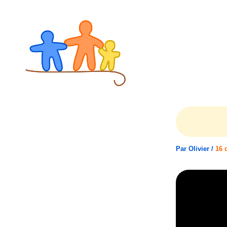
Aller
au
contenu
Par
Olivier
/
16 