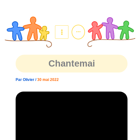
Aller
au
contenu
...
Chantemai
Par
Olivier
/
30 mai 2022