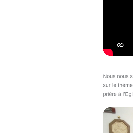
Nous nous s
sur le thème
prière à l’Egl