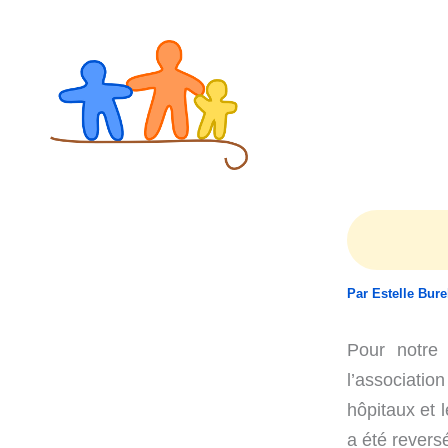
Aller
au
contenu
Par
Estelle Bur
Pour notre
l’associatio
hôpitaux et l
a été revers