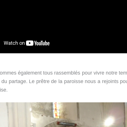
ommes également tous rassemblés pour vivre notre te
 du partage. Le prêtre de la paroisse nous a rejoints po
ise.