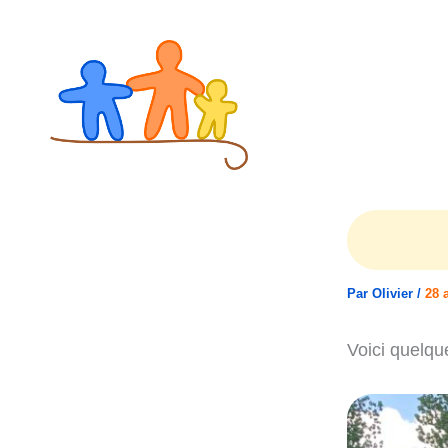
Aller
au
contenu
Par
Olivier
/
28 
Voici quelqu