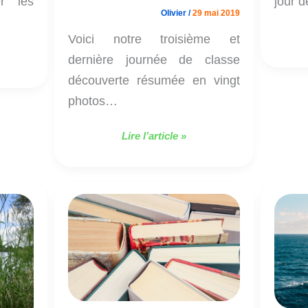
r les
jour d
Olivier
/
29 mai 2019
Voici notre troisième et
dernière journée de classe
découverte résumée en vingt
photos…
Lire l’article »
Votes
du
prix
des
incos