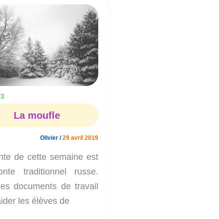
La
moufle
 3
La moufle
Olivier
/
29 avril 2019
nte de cette semaine est
nte traditionnel russe.
 les documents de travail
ider les élèves de