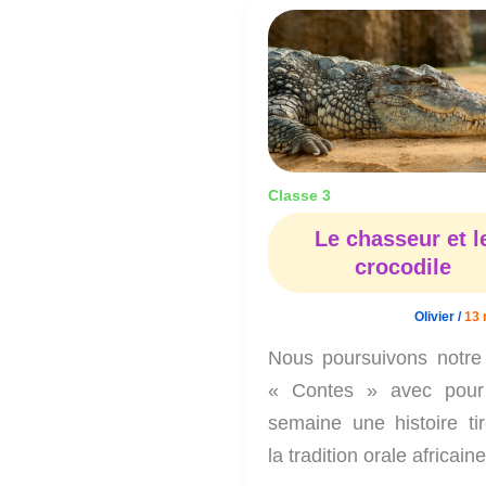
Le
chasseur
et
le
crocodile
Classe 3
Le chasseur et l
crocodile
Olivier
/
13 
Nous poursuivons notre 
« Contes » avec pour
semaine une histoire ti
la tradition orale africaine