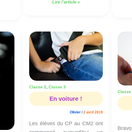
Lire l’article »
En
voiture
!
,
Classe 2
Classe 3
Classe
En voiture !
Olivier
/
2 avril 2019
Les élèves du CP au CM2 ont
Bravo