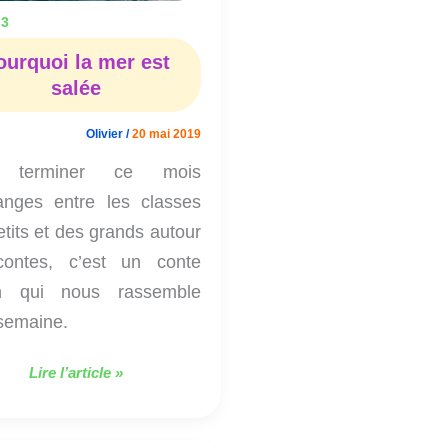
 3
ourquoi la mer est
salée
Olivier
/
20 mai 2019
 terminer ce mois
anges entre les classes
tits et des grands autour
ontes, c’est un conte
on qui nous rassemble
 semaine.
Lire l’article »