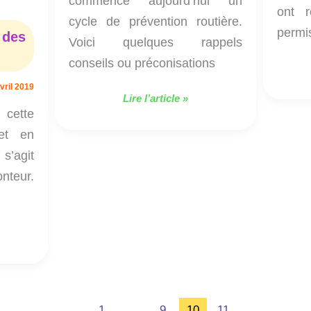
commencé aujourd’hui un
ont 
cycle de prévention routière.
permis
 des
Voici quelques rappels
conseils ou préconisations
vril 2019
Lire l’article »
cette
et en
s’agit
nteur.
1
…
9
10
11