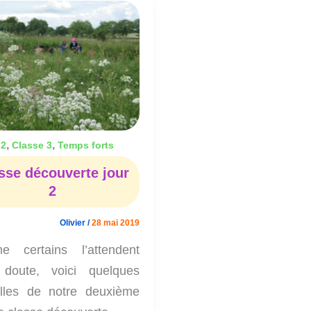
Classe
découverte
jour
2
,
,
 2
Classe 3
Temps forts
sse découverte jour
2
Olivier
/
28 mai 2019
 certains l’attendent
doute, voici quelques
lles de notre deuxième