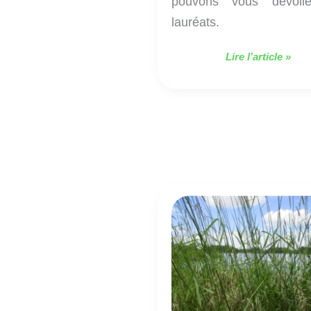
pouvons vous dévoile
lauréats.
Lire l’article »
Classe
découverte
jour
1