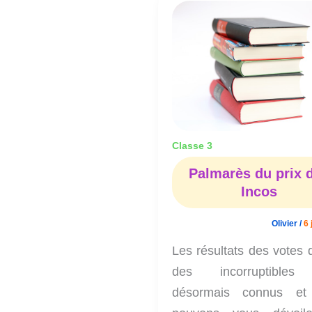
Palmarès
du
prix
des
Incos
Classe 3
Palmarès du prix 
Incos
Olivier
/
6 
Les résultats des votes 
des incorruptibles
désormais connus et