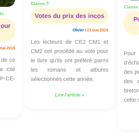
Classe 3
Classe
ts
Votes du prix des incos
P
jour
Olivier
/
23 mai 2019
Les lecteurs de CE2 CM1 et
mai 2019
CM2 ont procédé au vote pour
Pour
 de ce
le livre qu’ils ont préféré parmi
d’éch
a cité
les romans et albums
des pe
CP-CE-
sélectionnés cette année.
des c
bret
Lire l’article »
cette