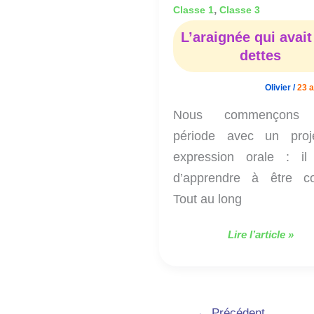
,
Classe 1
Classe 3
L’araignée qui avait
dettes
Olivier
/
23 a
Nous commençons 
période avec un proj
expression orale : il 
d’apprendre à être co
Tout au long
Lire l’article »
←
Précédent