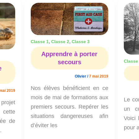
Apprendre
à
porter
secours
,
,
Classe 1
Classe 2
Classe 3
Apprendre à porter
Classe
secours
e
Olivier
/
7 mai 2019
Nos élèves bénéficient en ce
mai 2019
mois de mai de formations aux
Le co
projet
premiers secours. Repérer les
un co
 cette
situations dangereuses afin
Voici
rée de
d’éviter les
pour a
.