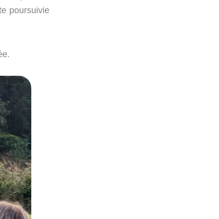
te poursuivie
ée.