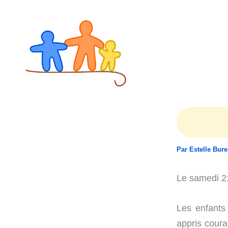
Aller
au
contenu
Par
Estelle Bur
Le samedi 21
Les enfants 
appris coura