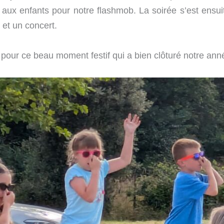
t aux enfants pour notre flashmob. La soirée s’est ensui
 et un concert.
 pour ce beau moment festif qui a bien clôturé notre ann