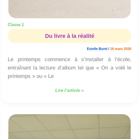
Classe 1
Du livre à la réalité
Estelle Burel
/
16 mars 2026
Le printemps commence à s’installer à l’école,
entraînant la lecture d’album tel que « On a volé le
printemps » ou « Le
Lire l’article »
A
la
découverte
du