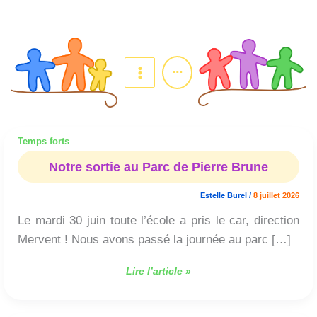
Aller
au
contenu
...
Temps forts
Notre
sortie
Notre sortie au Parc de Pierre Brune
au
Parc
Estelle Burel
/
8 juillet 2026
de
Le mardi 30 juin toute l’école a pris le car, direction
Pierre
Brune
Mervent ! Nous avons passé la journée au parc […]
Lire l’article »