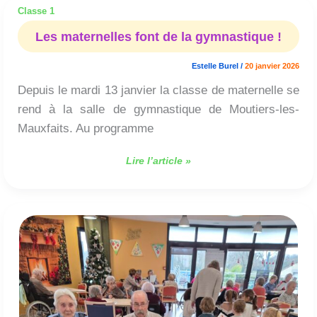
Classe 1
Les
maternelles
Les maternelles font de la gymnastique !
font
de
Estelle Burel
/
20 janvier 2026
la
Depuis le mardi 13 janvier la classe de maternelle se
gymnastique
!
rend à la salle de gymnastique de Moutiers-les-
Mauxfaits. Au programme
Lire l’article »
Notre
échange
des
cartes
de
voeux
avec