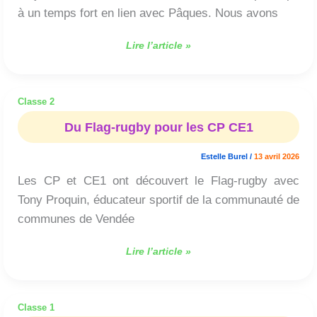
à un temps fort en lien avec Pâques. Nous avons
Lire l’article »
Classe 2
Du
Flag-
Du Flag-rugby pour les CP CE1
rugby
pour
Estelle Burel
/
13 avril 2026
les
Les CP et CE1 ont découvert le Flag-rugby avec
CP
CE1
Tony Proquin, éducateur sportif de la communauté de
communes de Vendée
Lire l’article »
Classe 1
Du