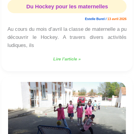
Hockey
Du Hockey pour les maternelles
pour
les
Estelle Burel
/
13 avril 2026
maternelles
Au cours du mois d’avril la classe de maternelle a pu
découvrir le Hockey. A travers divers activités
ludiques, ils
Lire l’article »
Du
Tchoukball
pour
les
CE2-
CM1-
CM2