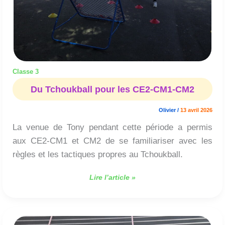
Classe 3
Du Tchoukball pour les CE2-CM1-CM2
Olivier
/
13 avril 2026
La venue de Tony pendant cette période a permis
aux CE2-CM1 et CM2 de se familiariser avec les
règles et les tactiques propres au Tchoukball.
Lire l’article »
Du