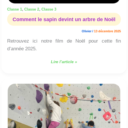
,
,
Classe 1
Classe 2
Classe 3
Comment le sapin devint un arbre de Noël
Olivier
/
13 décembre 2025
Retrouvez ici notre film de Noël pour cette fin
d’année 2025.
Lire l’article »
Les
CP
et
CE1
à
l’escalade