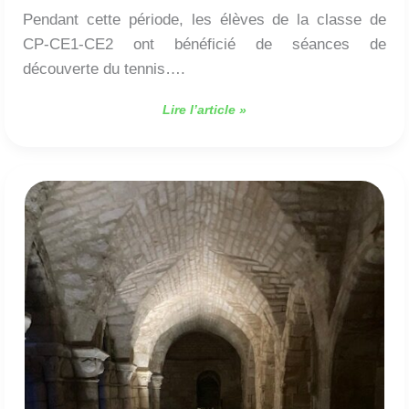
Pendant cette période, les élèves de la classe de
CP-CE1-CE2 ont bénéficié de séances de
découverte du tennis….
Lire l’article »
Deuxième
jour
de
classe
découverte