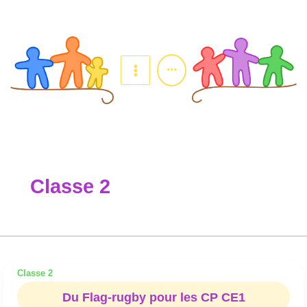
Aller
au
contenu
...
Classe 2
Classe 2
Du
Flag-
Du Flag-rugby pour les CP CE1
rugby