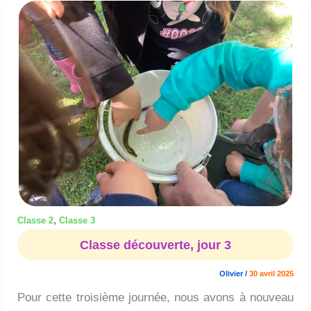
Classe
découverte,
jour
3
,
Classe 2
Classe 3
Classe découverte, jour 3
Olivier
/
30 avril 2025
Pour cette troisième journée, nous avons à nouveau