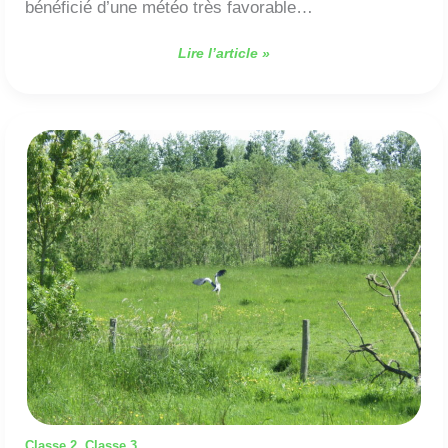
bénéficié d’une météo très favorable…
Lire l’article »
Classe
découverte,
Jour
2
,
Classe 2
Classe 3