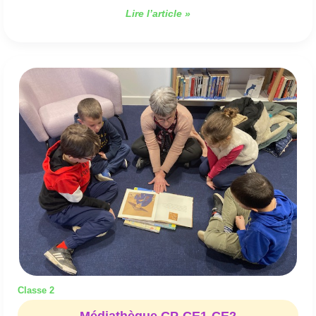
Lire l’article »
Médiathèque
CP-
CE1-
CE2
Classe 2
Médiathèque CP-CE1-CE2