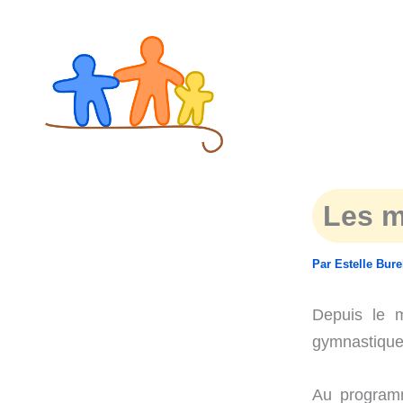
Aller
au
contenu
Les m
Par
Estelle Bur
Depuis le m
gymnastique 
Au programm