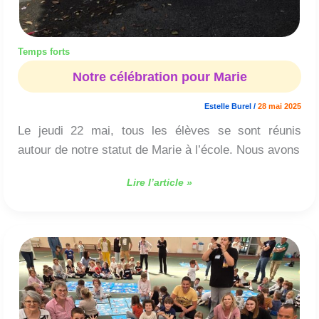
Temps forts
Notre célébration pour Marie
Estelle Burel
/
28 mai 2025
Le jeudi 22 mai, tous les élèves se sont réunis
autour de notre statut de Marie à l’école. Nous avons
Lire l’article »
Rencontre
de
secteur
pour
le