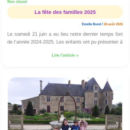
Non classé
La
fête
La fête des familles 2025
des
familles
Estelle Burel
/
18 août 2025
2025
Le samedi 21 juin a eu lieu notre dernier temps fort
de l’année 2024-2025. Les enfants ont pu présenter à
Lire l’article »
Les
maternelles
à
la
Chabotterie