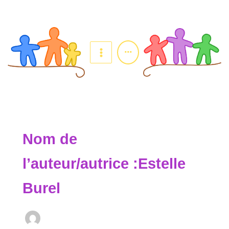
Aller
au
contenu
...
Nom de
l’auteur/autrice :Estelle
Burel