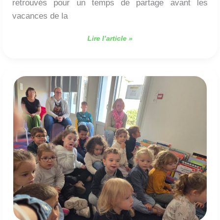
retrouvés pour un temps de partage avant les
vacances de la
Lire l’article »
Les
maternelles
à
la
médiathèque