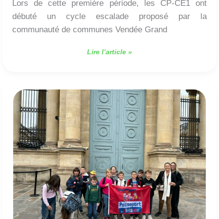
Lors de cette première période, les CP-CE1 ont
débuté un cycle escalade proposé par la
communauté de communes Vendée Grand
Lire l’article »
Les
CM1-
CM2
à
l’Assemblée
nationale