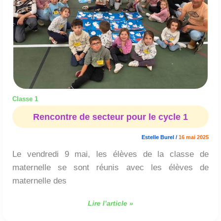
cycle
1
Classe 1
Rencontre de secteur pour le cycle 1
Estelle Burel
/
16 mai 2025
Le vendredi 9 mai, les élèves de la classe de
maternelle se sont réunis avec les élèves de
maternelle des
Lire l’article »