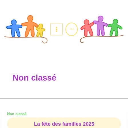
Aller
au
contenu
...
Non classé
Non classé
La
fête
La fête des familles 2025
des