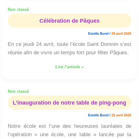
Non classé
Célébration
de
Célébration de Pâques
Pâques
Estelle Burel
/
25 avril 2025
En ce jeudi 24 avril, toute l’école Saint Domnin s’est
réunie afin de vivre un temps fort pour fêter Pâques.
Lire l’article »
Non classé
L’inauguration
de
L’inauguration de notre table de ping-pong
notre
table
Estelle Burel
/
25 avril 2025
de
Notre école est l’une des heureuses lauréates de
ping-
pong
l’opération « une école, une table » lancée par la