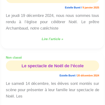
Noël
Estelle Burel
/
9 janvier 2025
Le jeudi 19 décembre 2024, nous nous sommes tous
rendu à l’église pour célébrer Noël. Le prêtre
Archambaud, notre catéchiste
Lire l’article »
Non classé
Le
spectacle
Le spectacle de Noël de l’école
de
Noël
Estelle Burel
/
20 décembre 2024
de
Le samedi 14 décembre, les élèves sont montés sur
l’école
scène pour présenter à leur famille leur spectacle de
Noël. Les