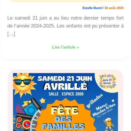
familles
Estelle Burel
/
18 août 2025
2025
Le samedi 21 juin a eu lieu notre dernier temps fort
de l’année 2024-2025. Les enfants ont pu présenter à
[…]
Lire l’article »
Fête
des
familles
et
de
la
musique
2025