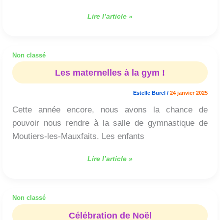
Lire l’article »
Non classé
Les
maternelles
Les maternelles à la gym !
à
la
Estelle Burel
/
24 janvier 2025
gym
Cette année encore, nous avons la chance de
!
pouvoir nous rendre à la salle de gymnastique de
Moutiers-les-Mauxfaits. Les enfants
Lire l’article »
Non classé
Célébration
de
Célébration de Noël