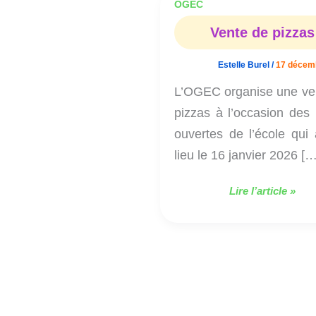
OGEC
Vente
de
Vente de pizzas
pizzas
Estelle Burel
/
17 décem
L’OGEC organise une ve
pizzas à l’occasion des 
ouvertes de l’école qui 
lieu le 16 janvier 2026 […
Lire l’article »