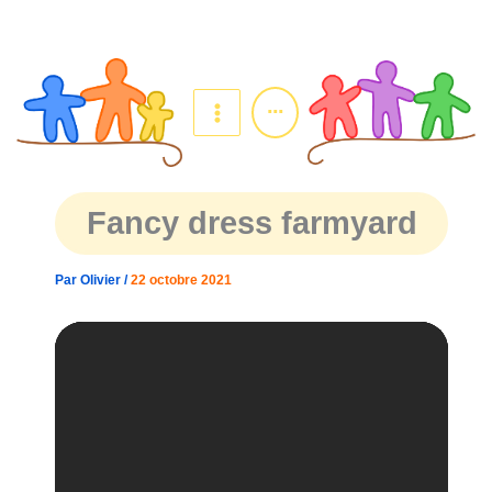
Aller
au
contenu
...
Fancy dress farmyard
Par
Olivier
/
22 octobre 2021